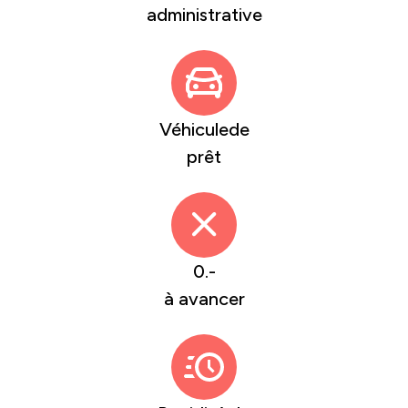
administrative
Véhiculede
prêt
0.-
à avancer