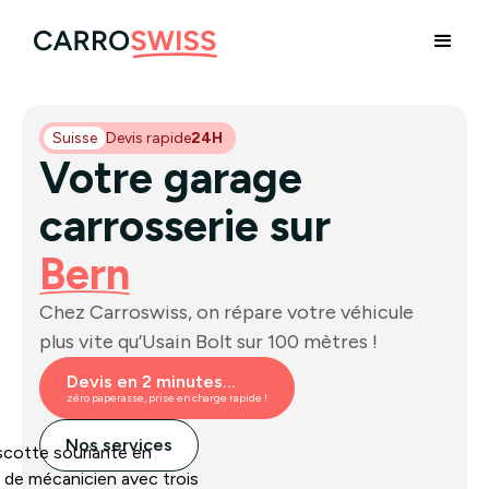
Suisse
Devis rapide
24H
Votre garage
carrosserie sur
Bern
Chez Carroswiss, on répare votre véhicule
plus vite qu’Usain Bolt sur 100 mètres !
Devis en 2 minutes...
zéro paperasse, prise en charge rapide !
Nos services