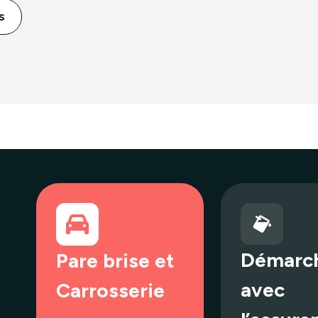
s
Démarc
Pare brise et
avec
Carrosserie