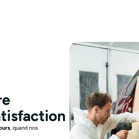
re
atisfaction
ours
, quand nos