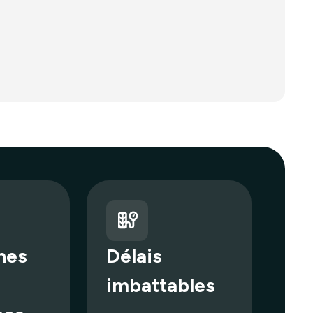
hes
Délais
imbattables