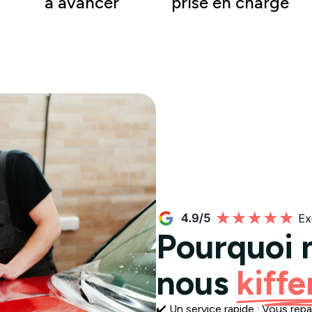
à avancer
prise en charge
Pourquoi n
nous
kiffe
✔️ Un service rapide : Vous r