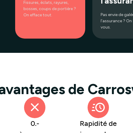
l’assura
Fissures, éclats, rayures,
bosses, coups de portière ?
Pas envie de galé
On efface tout.
l’assurance ? On 
vous.
 avantages de Carros
0.-
Rapidité de