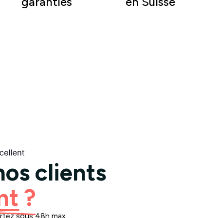
garanties
en Suisse
os clients
nt ?
epartez sous 48h max