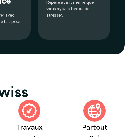
nce
Réparé avant même que
vous ayez le temps de
rer avec
stresser.
le fait pour
wiss
Travaux
Partout