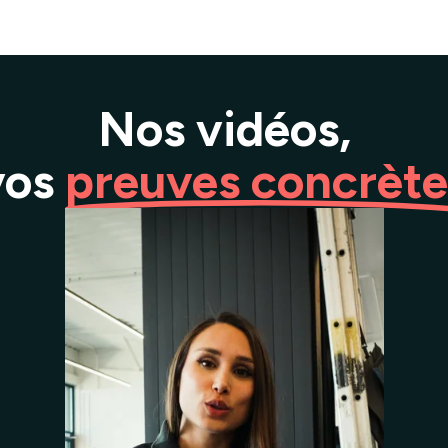
Nos vidéos,
vos
preuves concrète