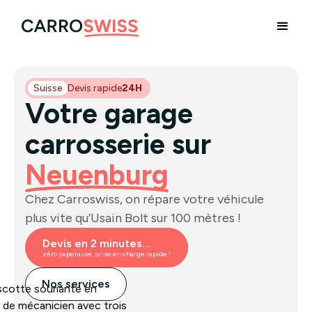
Suisse
Devis rapide
24H
Votre garage
carrosserie sur
Neuenburg
Chez Carroswiss, on répare votre véhicule
plus vite qu’Usain Bolt sur 100 mètres !
Devis en 2 minutes...
zéro paperasse, prise en charge rapide !
Nos services