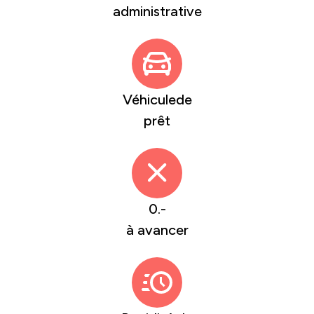
administrative
Véhiculede
prêt
0.-
à avancer